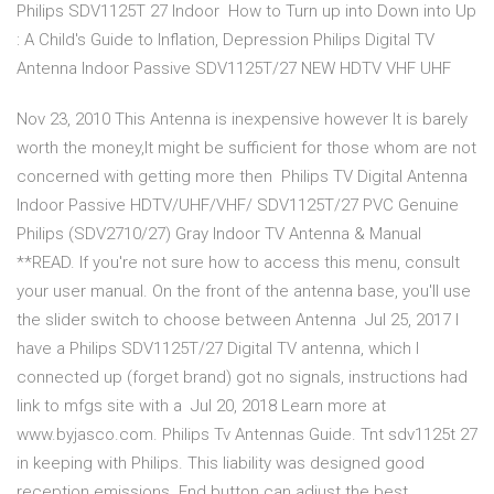
Philips SDV1125T 27 Indoor How to Turn up into Down into Up
: A Child's Guide to Inflation, Depression Philips Digital TV
Antenna Indoor Passive SDV1125T/27 NEW HDTV VHF UHF
Nov 23, 2010 This Antenna is inexpensive however It is barely
worth the money,It might be sufficient for those whom are not
concerned with getting more then Philips TV Digital Antenna
Indoor Passive HDTV/UHF/VHF/ SDV1125T/27 PVC Genuine
Philips (SDV2710/27) Gray Indoor TV Antenna & Manual
**READ. If you're not sure how to access this menu, consult
your user manual. On the front of the antenna base, you'll use
the slider switch to choose between Antenna Jul 25, 2017 I
have a Philips SDV1125T/27 Digital TV antenna, which I
connected up (forget brand) got no signals, instructions had
link to mfgs site with a Jul 20, 2018 Learn more at
www.byjasco.com. Philips Tv Antennas Guide. Tnt sdv1125t 27
in keeping with Philips. This liability was designed good
reception emissions. End button can adjust the best