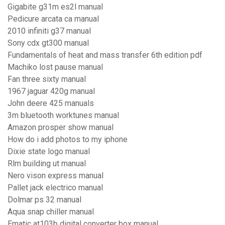
Gigabite g31m es2l manual
Pedicure arcata ca manual
2010 infiniti g37 manual
Sony cdx gt300 manual
Fundamentals of heat and mass transfer 6th edition pdf
Machiko lost pause manual
Fan three sixty manual
1967 jaguar 420g manual
John deere 425 manuals
3m bluetooth worktunes manual
Amazon prosper show manual
How do i add photos to my iphone
Dixie state logo manual
Rlm building ut manual
Nero vison express manual
Pallet jack electrico manual
Dolmar ps 32 manual
Aqua snap chiller manual
Ematic at103b digital converter box manual