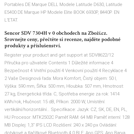
Portables DE Marque DELL Modele Latitude D630, Latitude
E5400 DE Marque HP Modele Elite BOOK 6930P, 8440P. EN
L'ETAT.
Sencor SDV 7304H v 0 obchodech na Zboží.cz.
Srovnejte ceny, přečtěte si recenze, najděte podobné
produkty a příslušenství.
Register your product and get support at SDV8622/12
Příručka pro uživatele Contents 1 Důležité informace 4
Bezpečnost 4 Vnitřní použití 4 Venkovní použití 4 Recyklace 4
2 Vaše Designová řada: Mora Komfort, Čistý objem: 50 l,
Výška: 590 mm, Šířka: 500 mm, Hloubka: 507 mm, Hmotnost:
27 kg, Energetická třída: C, Spotřeba energie za rok: 1414
kWh/rok, Hlučnost: 15 dB, Příkon: 2000 W, Umístění:
vertikální/horizontální… Specifikace: Jazyk: CZ, SK, DE, EN, PL,
HU Procesor: MTK2502C Paměť RAM: 64 MB Paměť interní: 128
MB Displej: 1,3" IPS LCD Rozlišení: 240 x 240 px Ovládání:
dotykové a tlačítkové Bluetooth 4.0 BLE: Ano GPS: Ano Barva