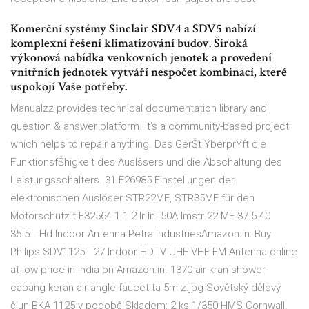
Komerční systémy Sinclair SDV4 a SDV5 nabízí
komplexní řešení klimatizování budov. Široká
výkonová nabídka venkovních jenotek a provedení
vnitřních jednotek vytváří nespočet kombinací, které
uspokojí Vaše potřeby.
Manualzz provides technical documentation library and
question & answer platform. It's a community-based project
which helps to repair anything. Das GerŠt ŸberprŸft die
FunktionsfŠhigkeit des Auslšsers und die Abschaltung des
Leistungsschalters. 31 E26985 Einstellungen der
elektronischen Auslöser STR22ME, STR35ME für den
Motorschutz t E32564 1 1 2 Ir In=50A Imstr 22 ME 37.5 40
35.5… Hd Indoor Antenna Petra IndustriesAmazon.in: Buy
Philips SDV1125T 27 Indoor HDTV UHF VHF FM Antenna online
at low price in India on Amazon.in. 1370-air-kran-shower-
cabang-keran-air-angle-faucet-ta-5m-z.jpg Sovětský dělový
člun BKA 1125 v podobě Skladem: 2 ks 1/350 HMS Cornwall.