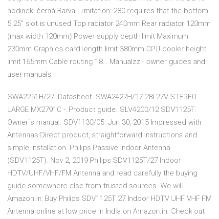
hodinek: černá Barva… imitation: 280 requires that the bottom
5.25" slot is unused Top radiator 240mm Rear radiator 120mm
(max width 120mm) Power supply depth limit Maximum
230mm Graphics card length limit 380mm CPU cooler height
limit 165mm Cable routing 18… Manualzz - owner guides and
user manuals
SWA2251H/27: Datasheet. SWA2427H/17 28I-27V-STEREO
LARGE MX2791C -: Product guide. SLV4200/12 SDV1125T:
Owner`s manual. SDV1130/05 Jun 30, 2015 Impressed with
Antennas Direct product, straightforward instructions and
simple installation. Philips Passive Indoor Antenna
(SDV1125T). Nov 2, 2019 Philips SDV1125T/27 Indoor
HDTV/UHF/VHF/FM Antenna and read carefully the buying
guide somewhere else from trusted sources. We will
Amazon.in: Buy Philips SDV1125T 27 Indoor HDTV UHF VHF FM
Antenna online at low price in India on Amazon.in. Check out